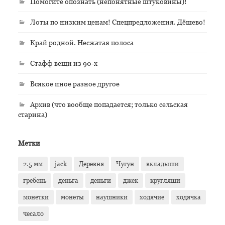
Помогите опознать (непонятные штуковины)!
Лоты по низким ценам! Спецпредложения. Дёшево!
Край родной. Несжатая полоса
Стафф вещи из 90-х
Всякое иное разное другое
Архив (что вообще попадается; только сельская
старина)
Метки
2.5 мм
jack
Деревня
Чугун
вкладыши
гребень
деньга
деньги
джек
кругляши
монетки
монеты
наушники
ходячие
ходячка
чесало