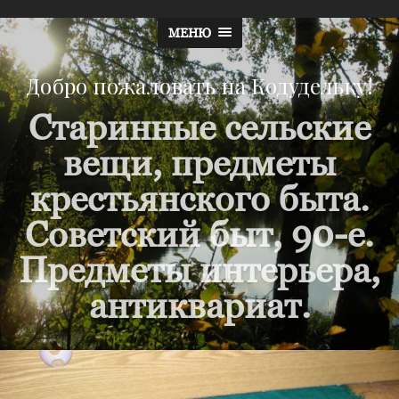
МЕНЮ
Добро пожаловать на Кодудельку!
Старинные сельские
вещи, предметы
крестьянского быта.
Советский быт, 90-е.
Предметы интерьера,
антиквариат.