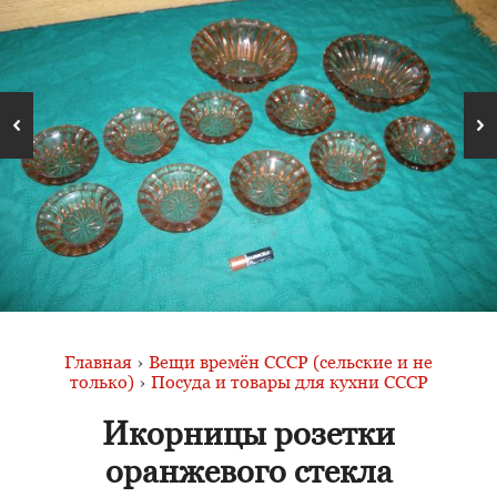
Главная
›
Вещи времён СССР (сельские и не
только)
›
Посуда и товары для кухни СССР
Икорницы розетки
оранжевого стекла