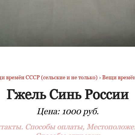
и времён СССР (сельские и не только)
›
Вещи времён
Гжель Синь России
Цена:
1000 руб.
такты. Способы оплаты, Местоположе