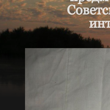
Советс
инт