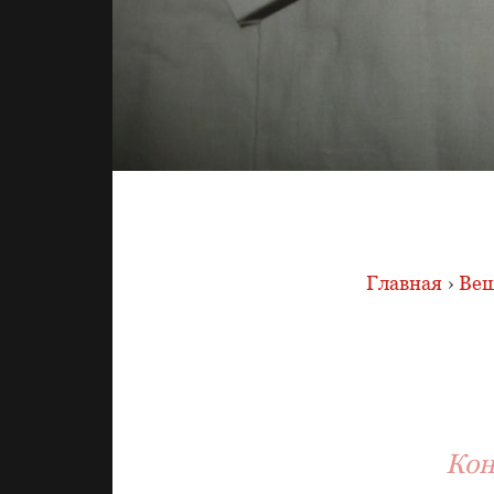
Главная
›
Вещ
Кон