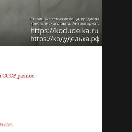
 СССР разное
ние.