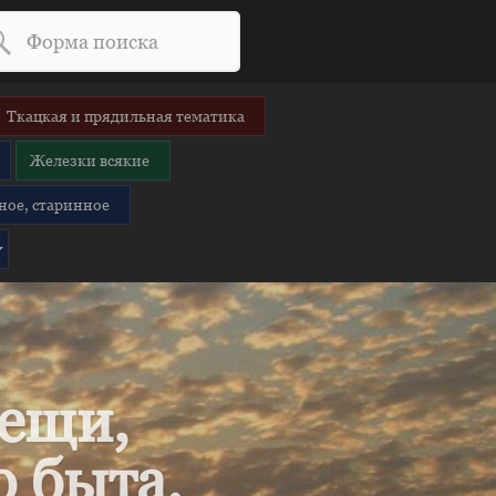
Ткацкая и прядильная тематика
Железки всякие
ное, старинное
вещи,
 быта.