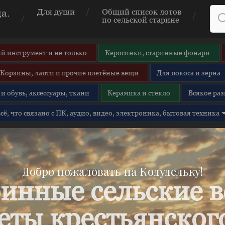
а.
Для души
Общий список лотов
по сельской старине
й инструмент и не только
Керосинки, старинные фонари
Корзины, лапти и прочие плетёные вещи
Для покоса и зерна
и обувь, аксессуары, ткани
Керамика и стекло
Всякое раз
 всё, что связано с ПК, аудио, видео, электроника, бытовая техника
Добро пожаловать на Кодудельку!
инные сельские 
еты крестьянского