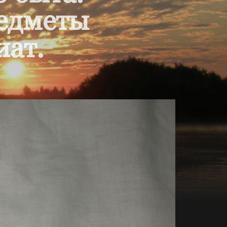
редметы
иат.