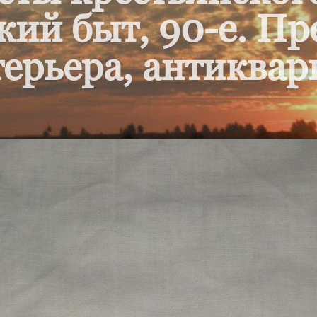
кий быт, 90-е. П
ерьера, антиквар