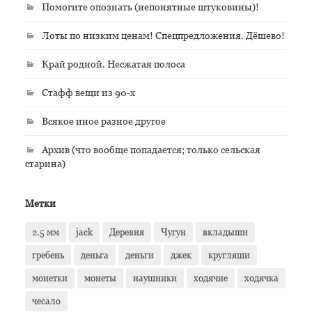
Помогите опознать (непонятные штуковины)!
Лоты по низким ценам! Спецпредложения. Дёшево!
Край родной. Несжатая полоса
Стафф вещи из 90-х
Всякое иное разное другое
Архив (что вообще попадается; только сельская
старина)
Метки
2.5 мм
jack
Деревня
Чугун
вкладыши
гребень
деньга
деньги
джек
кругляши
монетки
монеты
наушники
ходячие
ходячка
чесало