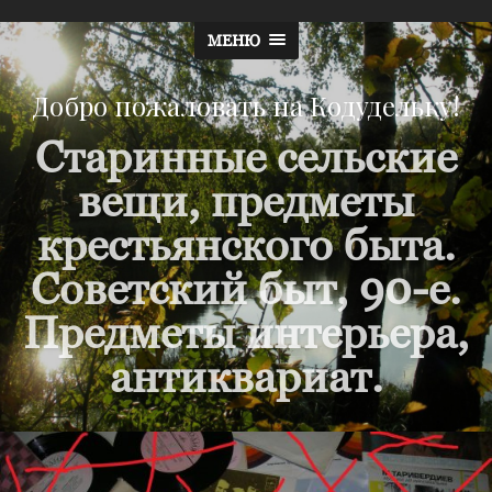
МЕНЮ
Добро пожаловать на Кодудельку!
Старинные сельские
вещи, предметы
крестьянского быта.
Советский быт, 90-е.
Предметы интерьера,
антиквариат.