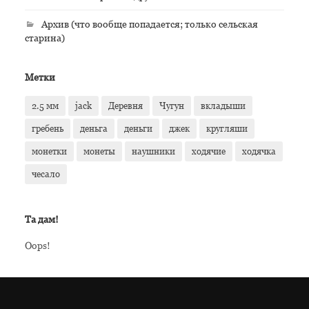
Архив (что вообще попадается; только сельская
старина)
Метки
2.5 мм
jack
Деревня
Чугун
вкладыши
гребень
деньга
деньги
джек
кругляши
монетки
монеты
наушники
ходячие
ходячка
чесало
Та дам!
Oops!