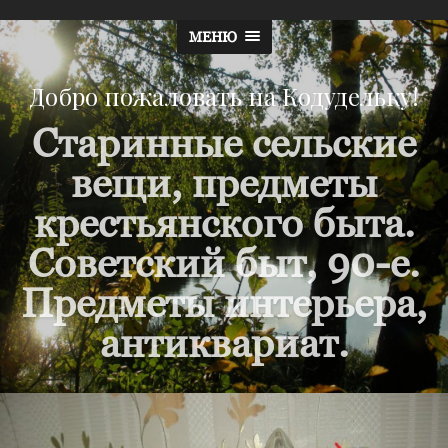
МЕНЮ
Добро пожаловать на Кодудельку!
Старинные сельские
вещи, предметы
крестьянского быта.
Советский быт, 90-е.
Предметы интерьера,
антиквариат.