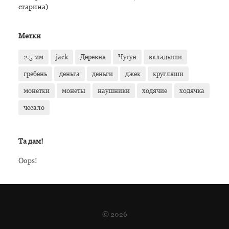
старина)
Метки
2.5 мм
jack
Деревня
Чугун
вкладыши
гребень
деньга
деньги
джек
кругляши
монетки
монеты
наушники
ходячие
ходячка
чесало
Та дам!
Oops!
© 2026