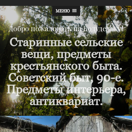
МЕНЮ
Добро пожаловать на Кодудельку!
Старинные сельские
вещи, предметы
крестьянского быта.
Советский быт, 90-е.
Предметы интерьера,
антиквариат.