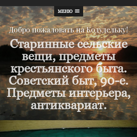
МЕНЮ
Добро пожаловать на Кодудельку!
Старинные сельские
вещи, предметы
крестьянского быта.
Советский быт, 90-е.
Предметы интерьера,
антиквариат.