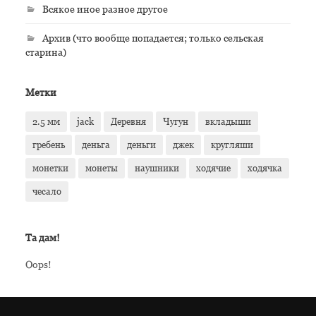
Всякое иное разное другое
Архив (что вообще попадается; только сельская
старина)
Метки
2.5 мм
jack
Деревня
Чугун
вкладыши
гребень
деньга
деньги
джек
кругляши
монетки
монеты
наушники
ходячие
ходячка
чесало
Та дам!
Oops!