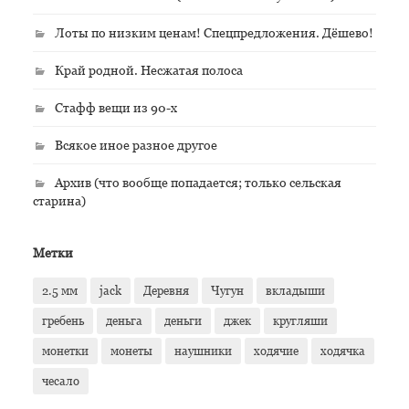
Лоты по низким ценам! Спецпредложения. Дёшево!
Край родной. Несжатая полоса
Стафф вещи из 90-х
Всякое иное разное другое
Архив (что вообще попадается; только сельская
старина)
Метки
2.5 мм
jack
Деревня
Чугун
вкладыши
гребень
деньга
деньги
джек
кругляши
монетки
монеты
наушники
ходячие
ходячка
чесало