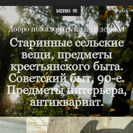
МЕНЮ
Добро пожаловать на Кодудельку!
Старинные сельские
вещи, предметы
крестьянского быта.
Советский быт, 90-е.
Предметы интерьера,
антиквариат.