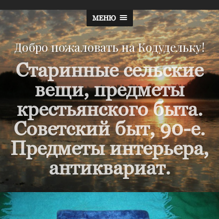
МЕНЮ
Добро пожаловать на Кодудельку!
Старинные сельские
вещи, предметы
крестьянского быта.
Советский быт, 90-е.
Предметы интерьера,
антиквариат.