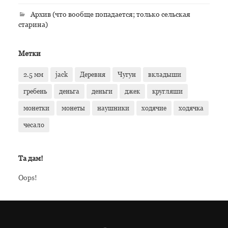
Архив (что вообще попадается; только сельская
старина)
Метки
2.5 мм
jack
Деревня
Чугун
вкладыши
гребень
деньга
деньги
джек
кругляши
монетки
монеты
наушники
ходячие
ходячка
чесало
Та дам!
Oops!