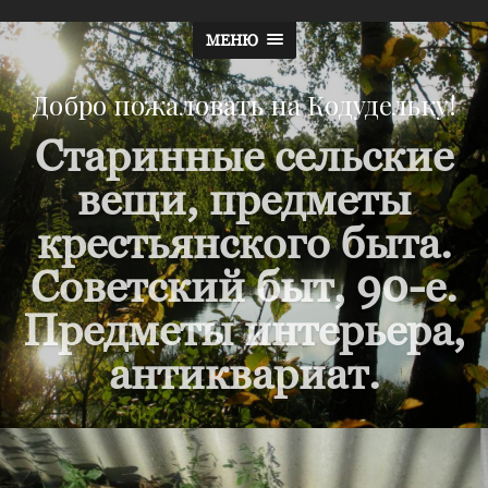
МЕНЮ
Добро пожаловать на Кодудельку!
Старинные сельские
вещи, предметы
крестьянского быта.
Советский быт, 90-е.
Предметы интерьера,
антиквариат.