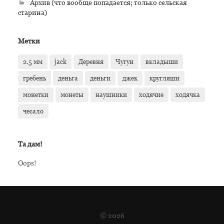
Архив (что вообще попадается; только сельская
старина)
Метки
2.5 мм
jack
Деревня
Чугун
вкладыши
гребень
деньга
деньги
джек
кругляши
монетки
монеты
наушники
ходячие
ходячка
чесало
Та дам!
Oops!
© 2026