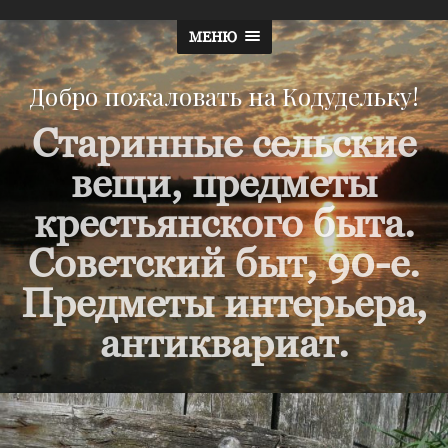
МЕНЮ
Добро пожаловать на Кодудельку!
Старинные сельские
вещи, предметы
крестьянского быта.
Советский быт, 90-е.
Предметы интерьера,
антиквариат.