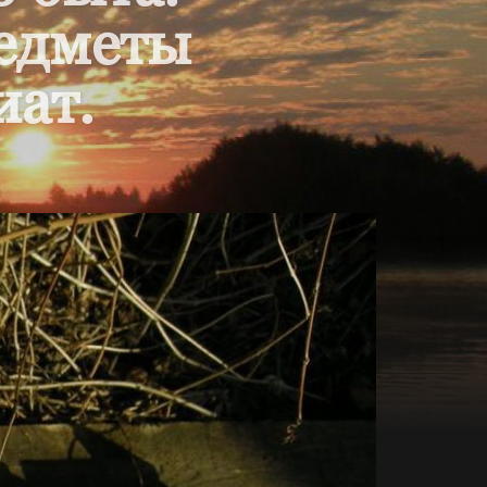
редметы
иат.