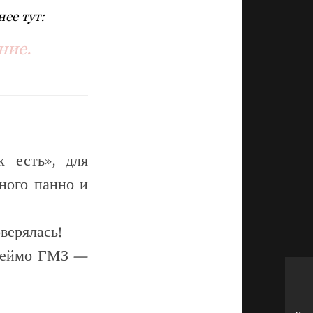
ее тут:
ние.
 есть», для
ного панно и
верялась!
 клеймо ГМЗ —