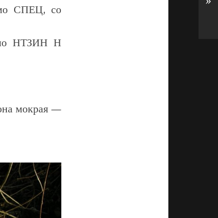
»
ймо СПЕЦ, со
еймо НТЗИН Н
 она мокрая —