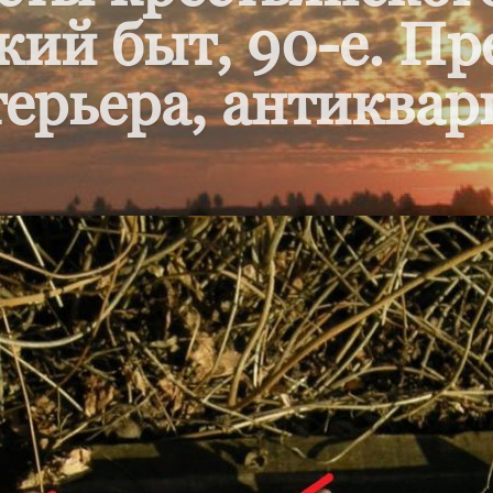
кий быт, 90-е. П
ерьера, антиквар