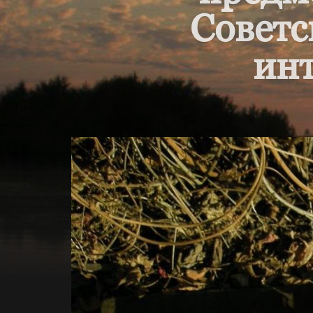
Советс
инт