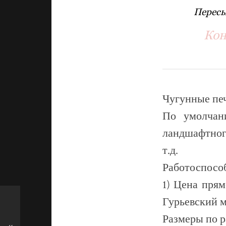
Пересы
Кон
Чугунные печ
По умолчан
ландшафтног
т.д.
Работоспособ
1) Цена прям
Гурьевский м
Размеры по р