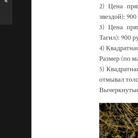
«
2) Цена пря
звездой): 900
3) Цена пря
Тагил): 900 р
4) Квадратна
Размер (по м
5) Квадратна
отмывал толс
Вычеркнутые