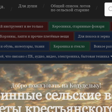
а.
Для души
Общий список лотов
по сельской старине
й инструмент и не только
Керосинки, старинные фонари
Корзины, лапти и прочие плетёные вещи
Для покоса и зерна
и обувь, аксессуары, ткани
Керамика и стекло
Всякое раз
 всё, что связано с ПК, аудио, видео, электроника, бытовая техника
Добро пожаловать на Кодудельку!
инные сельские 
еты крестьянского