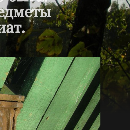
редметы
иат.