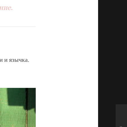
ние.
и и язычка.