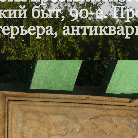
кий быт, 90-е. П
ерьера, антиквар