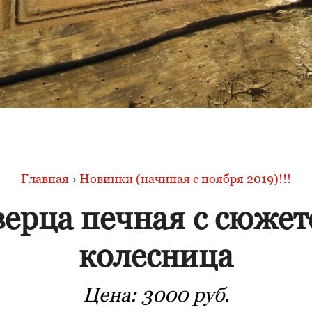
Главная
›
Новинки (начиная с ноября 2019)!!!
ерца печная с сюже
колесница
Цена:
3000 руб.