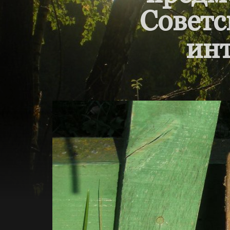
Советс
инт