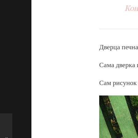
Кон
Дверца печна
Сама дверка 
Сам рисунок 