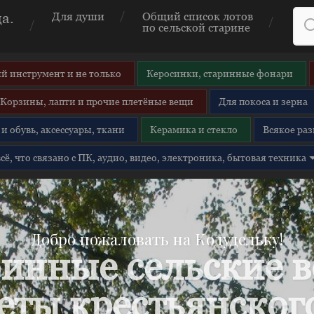
а.
Для души
Общий список лотов
по сельской старине
й инструмент и не только
Керосинки, старинные фонари
Корзины, лапти и прочие плетёные вещи
Для покоса и зерна
и обувь, аксессуары, ткани
Керамика и стекло
Всякое раз
 всё, что связано с ПК, аудио, видео, электроника, бытовая техника
Добро пожаловать на Кодудельку!
инные сельские 
еты крестьянского