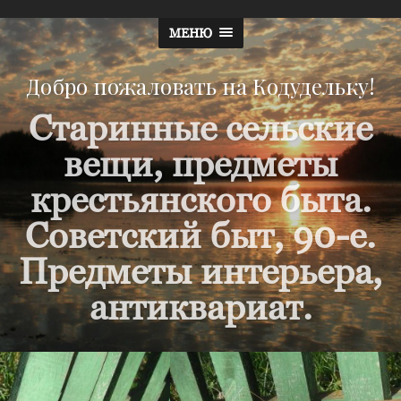
МЕНЮ
Добро пожаловать на Кодудельку!
Старинные сельские
вещи, предметы
крестьянского быта.
Советский быт, 90-е.
Предметы интерьера,
антиквариат.