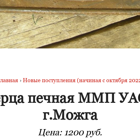
лавная
›
Новые поступления (начиная с октября 202
ерца печная ММП УА
г.Можга
Цена:
1200 руб.