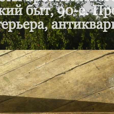
кий быт, 90-е. П
ерьера, антиквар