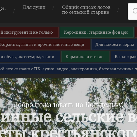
а.
Для души
Общий список лотов
по сельской старине
й инструмент и не только
Керосинки, старинные фонари
Корзины, лапти и прочие плетёные вещи
Для покоса и зерна
и обувь, аксессуары, ткани
Керамика и стекло
Всякое раз
 всё, что связано с ПК, аудио, видео, электроника, бытовая техника
Добро пожаловать на Кодудельку!
инные сельские 
еты крестьянского