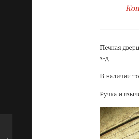
Кон
Печная двер
з-д
В наличии то
Ручка и языч