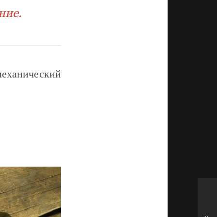
ние.
механический