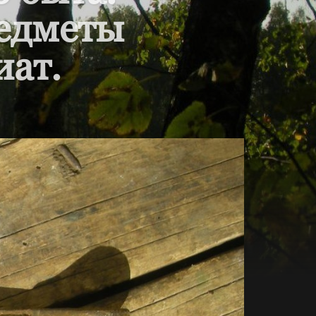
редметы
иат.