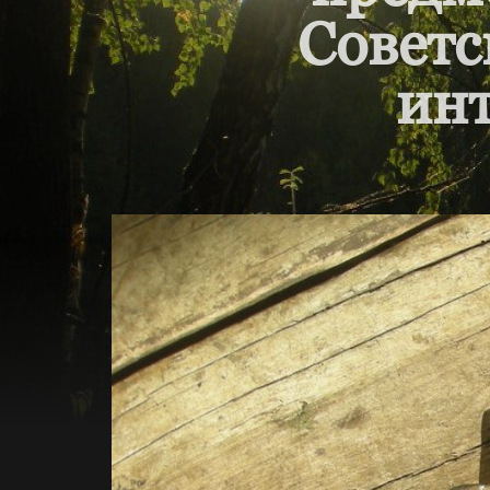
Советс
инт