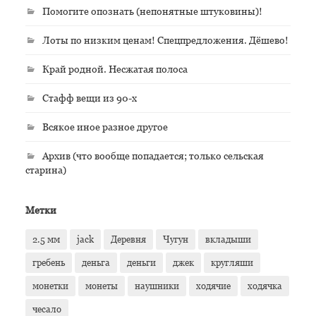
Помогите опознать (непонятные штуковины)!
Лоты по низким ценам! Спецпредложения. Дёшево!
Край родной. Несжатая полоса
Стафф вещи из 90-х
Всякое иное разное другое
Архив (что вообще попадается; только сельская
старина)
Метки
2.5 мм
jack
Деревня
Чугун
вкладыши
гребень
деньга
деньги
джек
кругляши
монетки
монеты
наушники
ходячие
ходячка
чесало