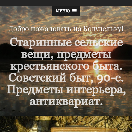
МЕНЮ
Добро пожаловать на Кодудельку!
Старинные сельские
вещи, предметы
крестьянского быта.
Советский быт, 90-е.
Предметы интерьера,
антиквариат.