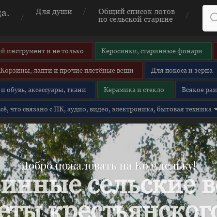
а.
Для души
Общий список лотов
по сельской старине
й инструмент и не только
Керосинки, старинные фонари
Корзины, лапти и прочие плетёные вещи
Для покоса и зерна
и обувь, аксессуары, ткани
Керамика и стекло
Всякое раз
 всё, что связано с ПК, аудио, видео, электроника, бытовая техника
Добро пожаловать на Кодудельку!
инные сельские 
еты крестьянского