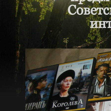
Советс
инт