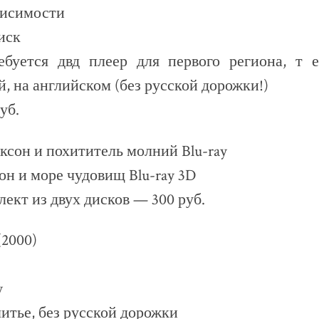
висимости
иск
ебуется двд плеер для первого региона, т е
, на английском (без русской дорожки!)
уб.
ксон и похититель молний Blu-ray
н и море чудовищ Blu-ray 3D
лект из двух дисков — 300 руб.
(2000)
y
итье, без русской дорожки