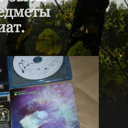
редметы
иат.