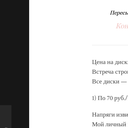
Пересы
Кон
Цена на диски
Встреча строг
Все диски —
1) По 70 руб./
Напряги изв
Мой личный 