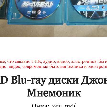
 всё, что связано с ПК, аудио, видео, электроника, бы
дио, видео, современная бытовая техника и электрон
D Blu-ray диски Джо
Мнемоник
Цена:
350 руб.