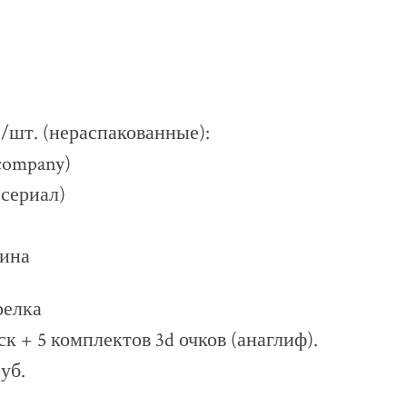
./шт. (нераспакованные):
company)
сериал)
ина
релка
ск + 5 комплектов 3d очков (анаглиф).
уб.