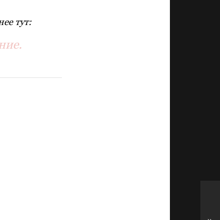
ее тут:
ние.