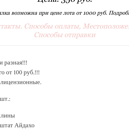
лка возможна при цене лота от 1000 руб. Подробн
такты. Способы оплаты, Местоположе
Способы отправки
 разная!!!
о от 100 руб.!!!
 лицензионные.
шт.:
илины
штат Айдахо