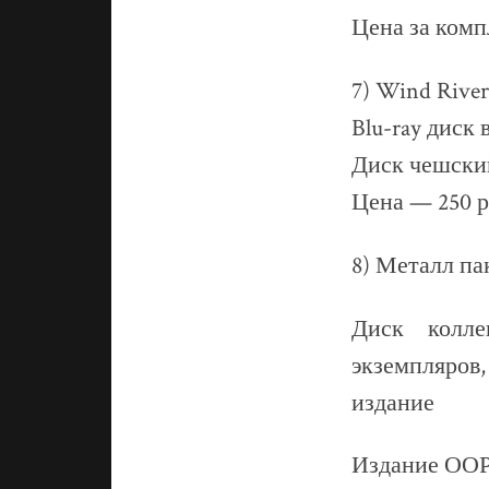
Цена за комп
7) Wind Rive
Blu-ray диск
Диск чешский
Цена — 250 р
8) Металл п
Диск колле
экземпляров
издание
Издание ООР 