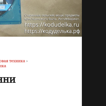
товая техника
›
ика
нни