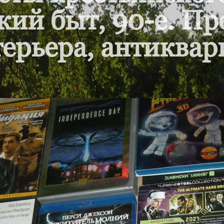
кий быт, 90-е. П
ерьера, антиквар