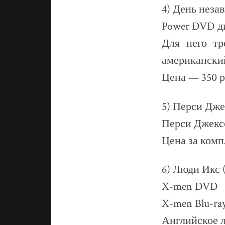
4) День неза
Power DVD д
Для него тр
американский
Цена — 350 р
5) Перси Дже
Перси Джексо
Цена за комп
6) Люди Икс 
X-men DVD
X-men Blu-ra
Английское л