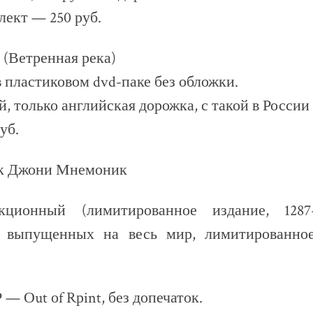
лект — 250 руб.
r (Ветренная река)
 в пластиковом dvd-паке без обложки.
, только английская дорожка, с такой в России
уб.
ак Джони Мнемоник
кционный (лимитированное издание, 128
, выпущенных на весь мир, лимитированно
— Оut оf Rрint, без допечаток.