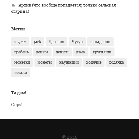
Архив (что вообще попадается; только сельская
старина)
Метки
2.5 мм
jack
Деревня
Чугун
вкладыши
гребень
деньга
деньги
джек
кругляши
монетки
монеты
наушники
ходячие
ходячка
чесало
Та дам!
Oops!
© 2026