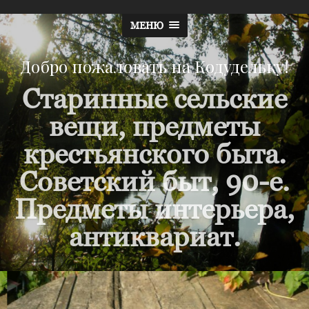
МЕНЮ
Добро пожаловать на Кодудельку!
Старинные сельские
вещи, предметы
крестьянского быта.
Советский быт, 90-е.
Предметы интерьера,
антиквариат.