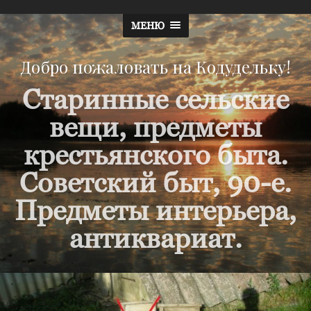
МЕНЮ
Добро пожаловать на Кодудельку!
Старинные сельские
вещи, предметы
крестьянского быта.
Советский быт, 90-е.
Предметы интерьера,
антиквариат.