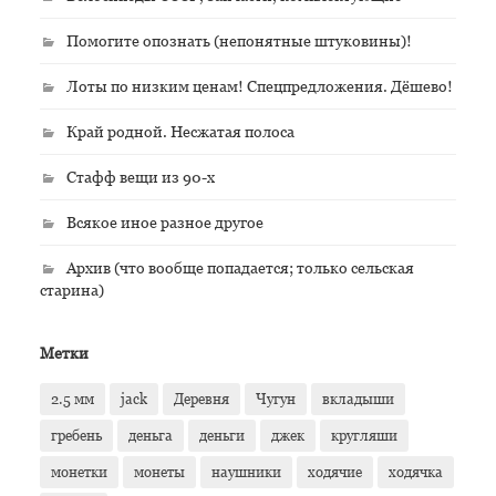
Помогите опознать (непонятные штуковины)!
Лоты по низким ценам! Спецпредложения. Дёшево!
Край родной. Несжатая полоса
Стафф вещи из 90-х
Всякое иное разное другое
Архив (что вообще попадается; только сельская
старина)
Метки
2.5 мм
jack
Деревня
Чугун
вкладыши
гребень
деньга
деньги
джек
кругляши
монетки
монеты
наушники
ходячие
ходячка