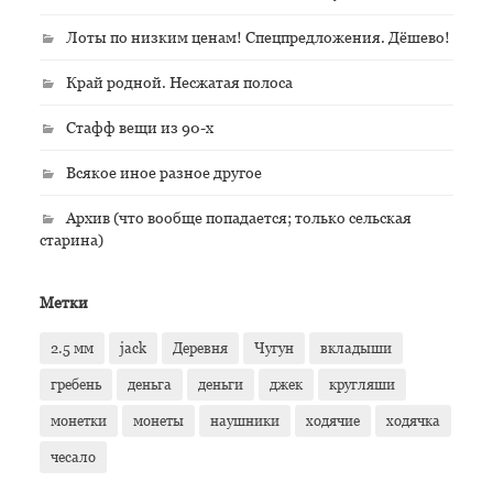
Лоты по низким ценам! Спецпредложения. Дёшево!
Край родной. Несжатая полоса
Стафф вещи из 90-х
Всякое иное разное другое
Архив (что вообще попадается; только сельская
старина)
Метки
2.5 мм
jack
Деревня
Чугун
вкладыши
гребень
деньга
деньги
джек
кругляши
монетки
монеты
наушники
ходячие
ходячка
чесало