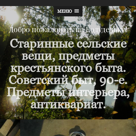
МЕНЮ
Добро пожаловать на Кодудельку!
Старинные сельские
вещи, предметы
крестьянского быта.
Советский быт, 90-е.
Предметы интерьера,
антиквариат.