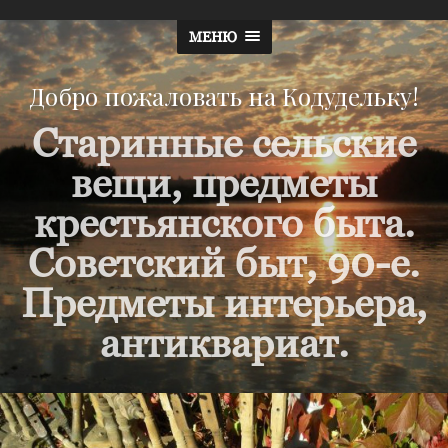
МЕНЮ
Добро пожаловать на Кодудельку!
Старинные сельские
вещи, предметы
крестьянского быта.
Советский быт, 90-е.
Предметы интерьера,
антиквариат.