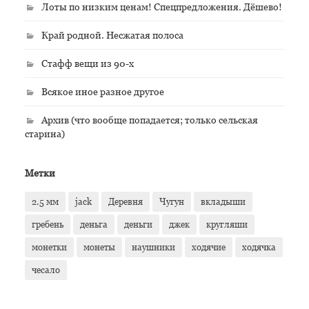
Лоты по низким ценам! Спецпредложения. Дёшево!
Край родной. Несжатая полоса
Стафф вещи из 90-х
Всякое иное разное другое
Архив (что вообще попадается; только сельская
старина)
Метки
2.5 мм
jack
Деревня
Чугун
вкладыши
гребень
деньга
деньги
джек
кругляши
монетки
монеты
наушники
ходячие
ходячка
чесало