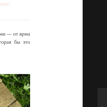
ние.
ами — от ярма
торая бы это