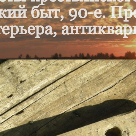
кий быт, 90-е. П
ерьера, антиквар