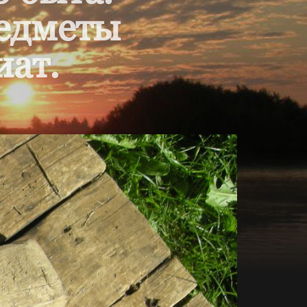
редметы
иат.