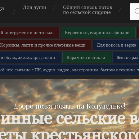
а.
Для души
Общий список лотов
по сельской старине
й инструмент и не только
Керосинки, старинные фонари
Корзины, лапти и прочие плетёные вещи
Для покоса и зерна
и обувь, аксессуары, ткани
Керамика и стекло
Всякое раз
 всё, что связано с ПК, аудио, видео, электроника, бытовая техника
Добро пожаловать на Кодудельку!
инные сельские 
еты крестьянского