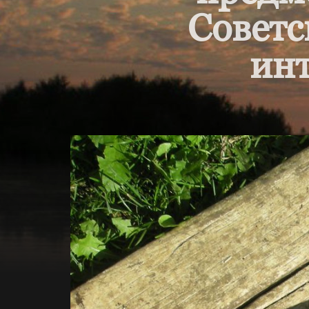
Советс
инт