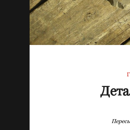
Г
Дета
Пересы