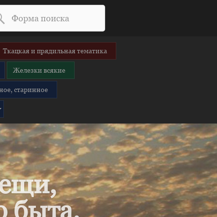
Ткацкая и прядильная тематика
Железки всякие
ное, старинное
вещи,
 быта.