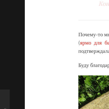
Кон
Почему-то мн
(
ярмо для б
подтверждала
Буду благода