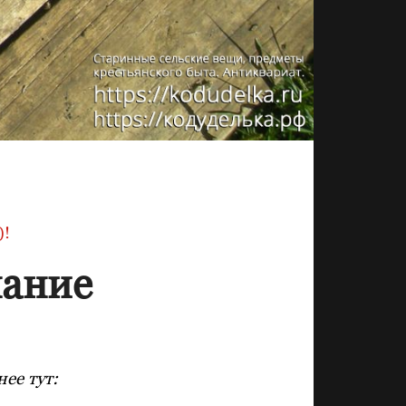
)!
нание
ее тут: