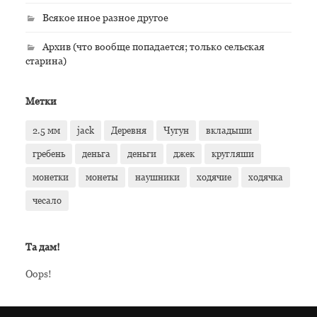
Всякое иное разное другое
Архив (что вообще попадается; только сельская
старина)
Метки
2.5 мм
jack
Деревня
Чугун
вкладыши
гребень
деньга
деньги
джек
кругляши
монетки
монеты
наушники
ходячие
ходячка
чесало
Та дам!
Oops!