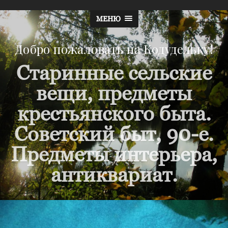
МЕНЮ
Добро пожаловать на Кодудельку!
Старинные сельские
вещи, предметы
крестьянского быта.
Советский быт, 90-е.
Предметы интерьера,
антиквариат.