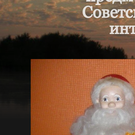
Советс
инт