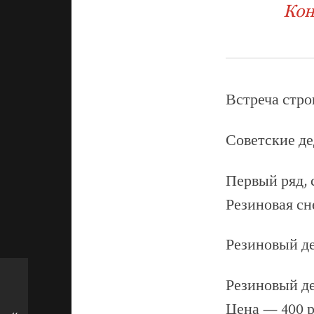
Кон
Встреча строг
Советские д
Первый ряд, 
Резиновая с
Резиновый д
Резиновый де
Цена — 400 р