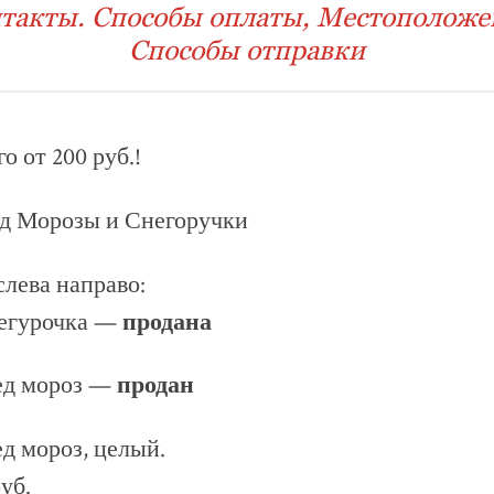
такты. Способы оплаты, Местоположе
Способы отправки
о от 200 руб.!
ед Морозы и Снегоручки
слева направо:
негурочка —
продана
ед мороз —
продан
д мороз, целый.
уб.