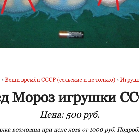
я
›
Вещи времён СССР (сельские и не только)
›
Игруш
д Мороз игрушки С
Цена:
500 руб.
лка возможна при цене лота от 1000 руб. Подробн