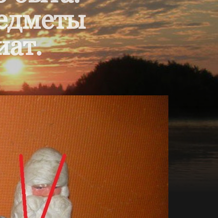
редметы
иат.