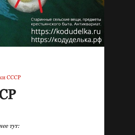
ки СССР
ССР
ее тут: