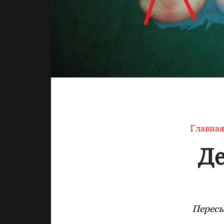
Главна
Де
Пересы