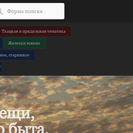
Ткацкая и прядильная тематика
Железки всякие
ное, старинное
вещи,
 быта.