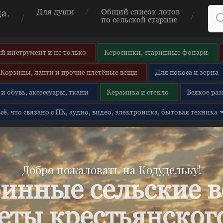
а.
Для души
Общий список лотов
по сельской старине
й инструмент и не только
Керосинки, старинные фонари
Корзины, лапти и прочие плетёные вещи
Для покоса и зерна
и обувь, аксессуары, ткани
Керамика и стекло
Всякое раз
 всё, что связано с ПК, аудио, видео, электроника, бытовая техника
Добро пожаловать на Кодудельку!
инные сельские 
еты крестьянского