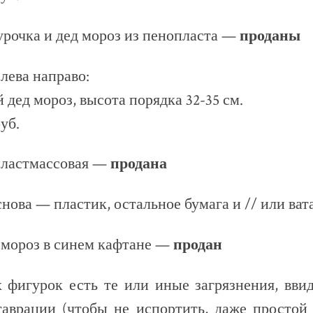
рочка и дед мороз из пенопласта —
проданы
слева направо:
дед мороз, высота порядка 32-35 см.
уб.
пластмассовая —
продана
снова — пластик, остальное бумага и // или ва
 мороз в синем кафтане —
продан
 фигурок есть те или иные загрязнения, вви
таврации (чтобы не испортить, даже простой