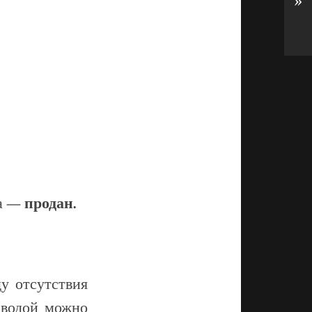
»
та —
продан.
ду отсутствия
 водой можно