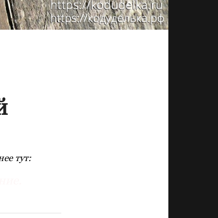
й
ее тут:
ние.