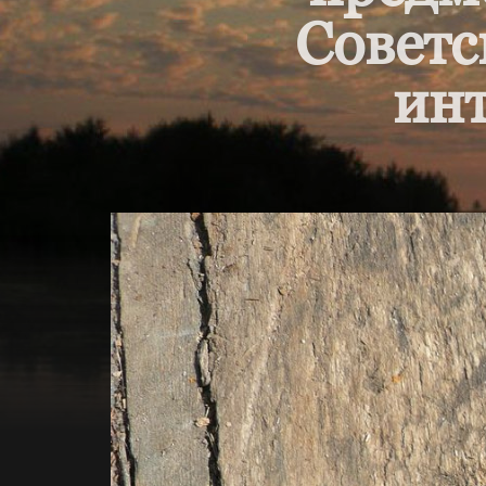
Советс
инт