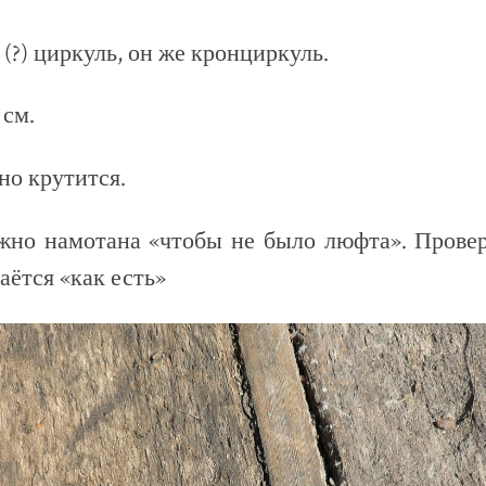
(?) циркуль, он же кронциркуль.
 см.
но крутится.
жно намотана «чтобы не было люфта». Проверя
аётся «как есть»