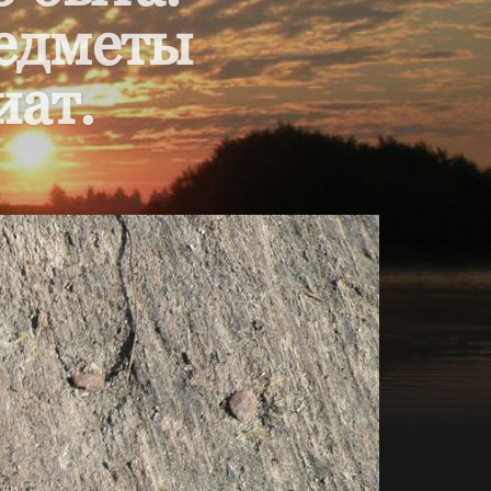
редметы
иат.