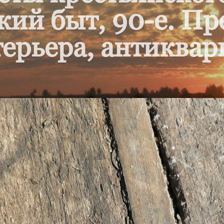
кий быт, 90-е. П
ерьера, антиквар