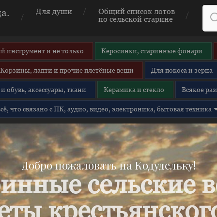
а.
Для души
Общий список лотов
по сельской старине
й инструмент и не только
Керосинки, старинные фонари
Корзины, лапти и прочие плетёные вещи
Для покоса и зерна
и обувь, аксессуары, ткани
Керамика и стекло
Всякое раз
 всё, что связано с ПК, аудио, видео, электроника, бытовая техника
Добро пожаловать на Кодудельку!
инные сельские 
еты крестьянского