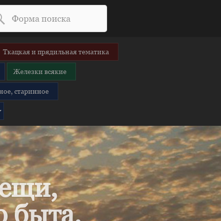
Ткацкая и прядильная тематика
Железки всякие
ное, старинное
вещи,
 быта.