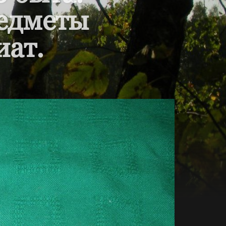
редметы
иат.