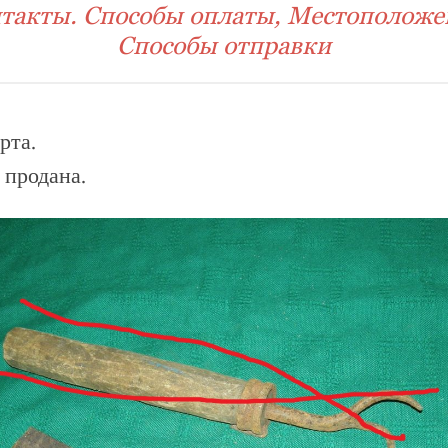
такты. Способы оплаты, Местоположе
Способы отправки
рта.
 продана.