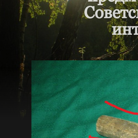
Советс
инт