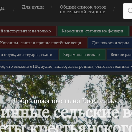
а.
Для души
Общий список лотов
по сельской старине
й инструмент и не только
Керосинки, старинные фонари
Корзины, лапти и прочие плетёные вещи
Для покоса и зерна
и обувь, аксессуары, ткани
Керамика и стекло
Всякое раз
 всё, что связано с ПК, аудио, видео, электроника, бытовая техника
Добро пожаловать на Кодудельку!
инные сельские 
еты крестьянского