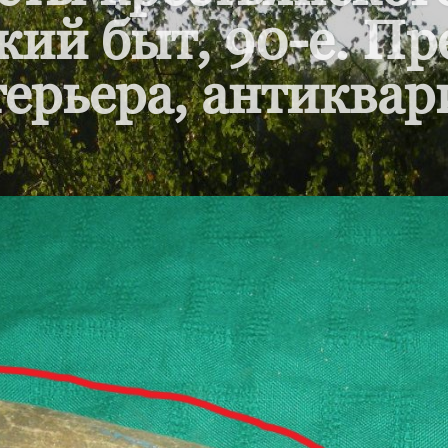
кий быт, 90-е. П
ерьера, антиквар