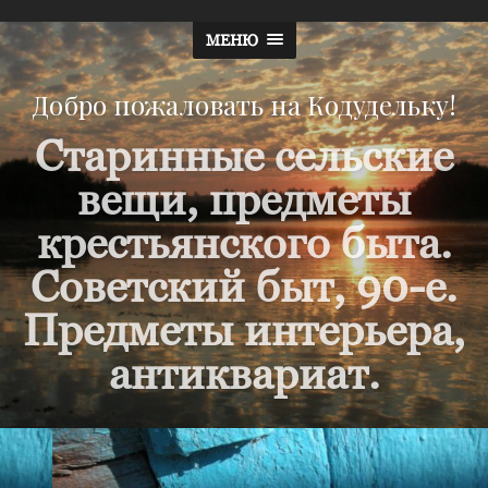
МЕНЮ
Добро пожаловать на Кодудельку!
Старинные сельские
вещи, предметы
крестьянского быта.
Советский быт, 90-е.
Предметы интерьера,
антиквариат.