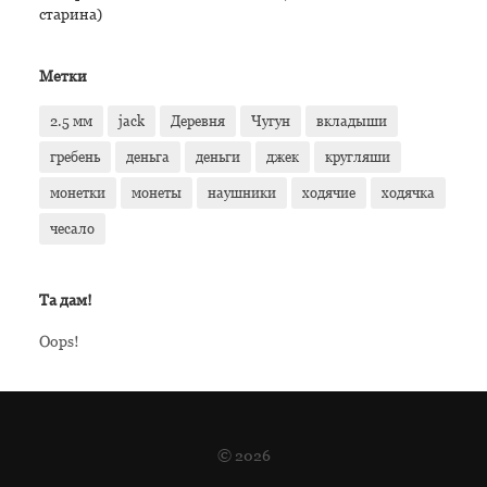
старина)
Метки
2.5 мм
jack
Деревня
Чугун
вкладыши
гребень
деньга
деньги
джек
кругляши
монетки
монеты
наушники
ходячие
ходячка
чесало
Та дам!
Oops!
© 2026