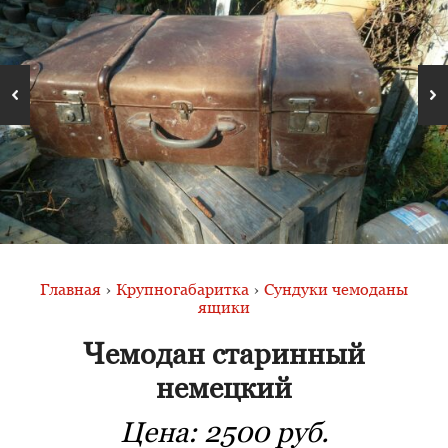
Главная
›
Крупногабаритка
›
Сундуки чемоданы
ящики
Чемодан старинный
немецкий
Цена:
2500 руб.