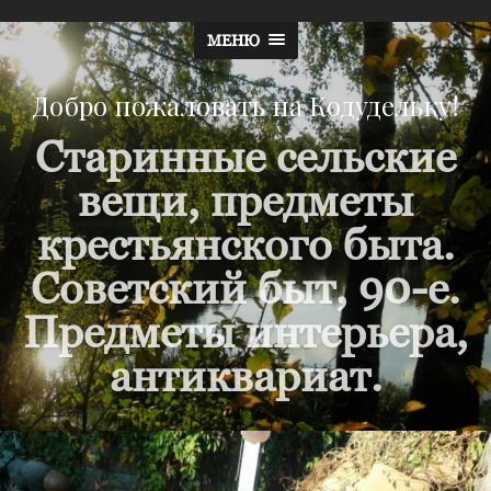
МЕНЮ
Добро пожаловать на Кодудельку!
Старинные сельские
вещи, предметы
крестьянского быта.
Советский быт, 90-е.
Предметы интерьера,
антиквариат.