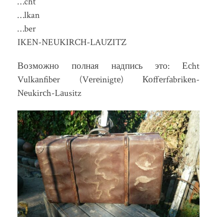
…cht
…lkan
…ber
IKEN-NEUKIRCH-LAUZITZ
Возможно полная надпись это: Есht
Vulkаnfibеr (Vеrеinigtе) Коffеrfаbrikеn-
Nеukirсh-Lаusitz