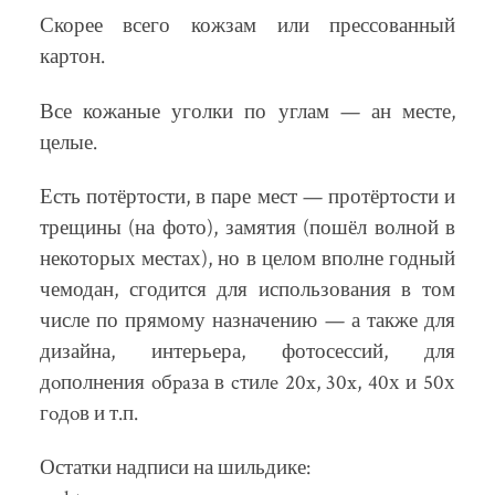
Скорее всего кожзам или прессованный
картон.
Все кожаные уголки по углам — ан месте,
целые.
Есть потёртости, в паре мест — протёртости и
трещины (на фото), замятия (пошёл волной в
некоторых местах), но в целом вполне годный
чемодан, сгодится для использования в том
числе по прямому назначению — а также для
дизайна, интерьера, фотосессий, для
дoполнения oбpaза в cтилe 20x, 30x, 40х и 50х
гoдoв и т.п.
Остатки надписи на шильдике: