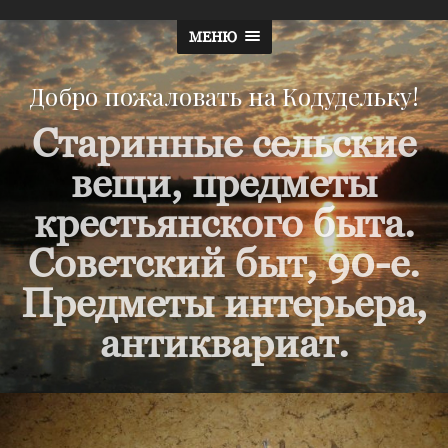
МЕНЮ
Добро пожаловать на Кодудельку!
Старинные сельские
вещи, предметы
крестьянского быта.
Советский быт, 90-е.
Предметы интерьера,
антиквариат.