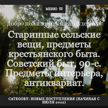
МЕНЮ
Добро пожаловать на Кодудельку!
Старинные сельские
вещи, предметы
крестьянского быта.
Советский быт, 90-е.
Предметы интерьера,
антиквариат.
CATEGORY: НОВЫЕ ПОСТУПЛЕНИЯ (НАЧИНАЯ С
ИЮЛЯ 2022)