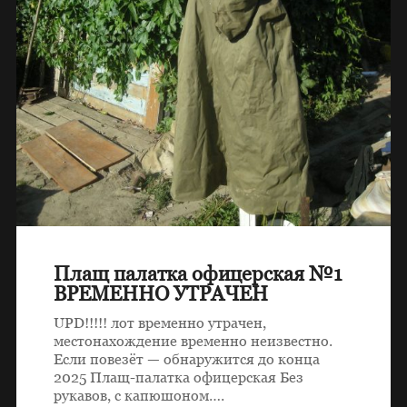
Плащ палатка офицерская №1
ВРЕМЕННО УТРАЧЕН
UPD!!!!! лот временно утрачен,
местонахождение временно неизвестно.
Если повезёт — обнаружится до конца
2025 Плащ-палатка офицерская Без
рукавов, с капюшоном….