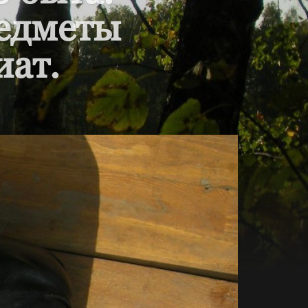
редметы
иат.