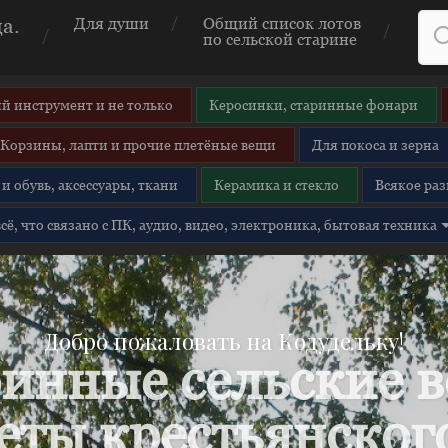
а.
Для души
Общий список лотов
по сельской старине
й инструмент и не только
Керосинки, старинные фонари
Корзины, лапти и прочие плетёные вещи
Для покоса и зерна
и обувь, аксессуары, ткани
Керамика и стекло
Всякое раз
 всё, что связано с ПК, аудио, видео, электроника, бытовая техника
Добро пожаловать на Кодудельку!
инные сельские 
еты крестьянского