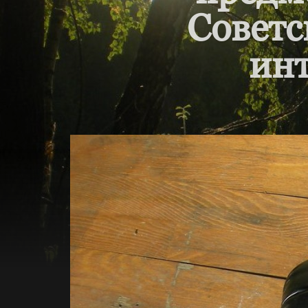
Советс
инт