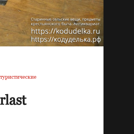
туристические
last