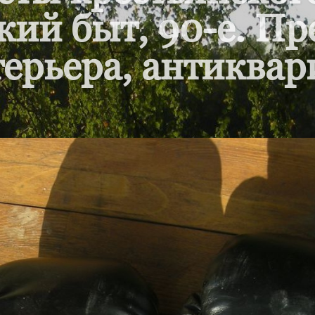
кий быт, 90-е. П
ерьера, антиквар