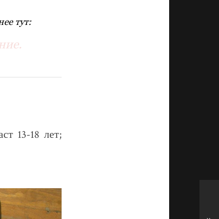
ее тут:
ние.
ст 13-18 лет;