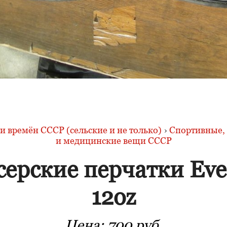
 времён СССР (сельские и не только)
›
Спортивные, 
и медицинские вещи СССР
серские перчатки Ever
12oz
Цена:
700 руб.