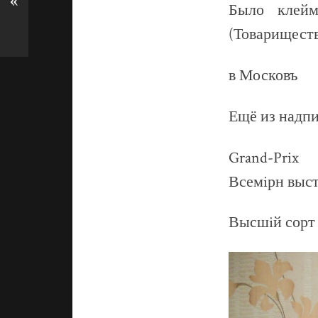
«
Было клей
(Товарищест
в Московъ
Ещё из надпи
Grand-Prix
Всемiрн выс
Высшiй сорт