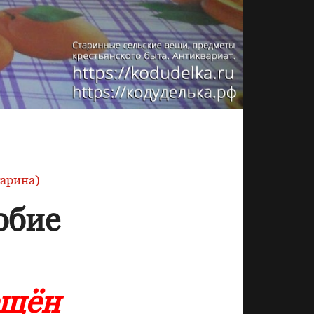
тарина)
обие
ещён