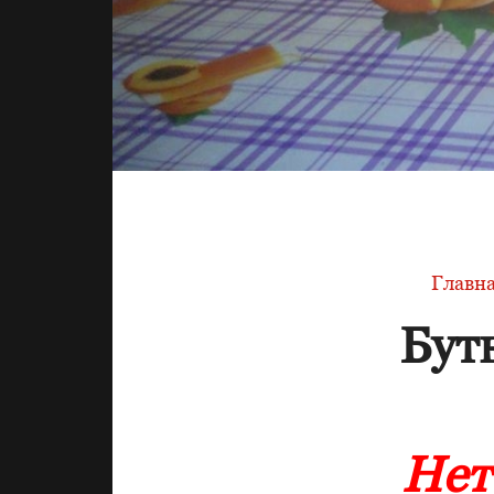
Главн
Бут
Нет