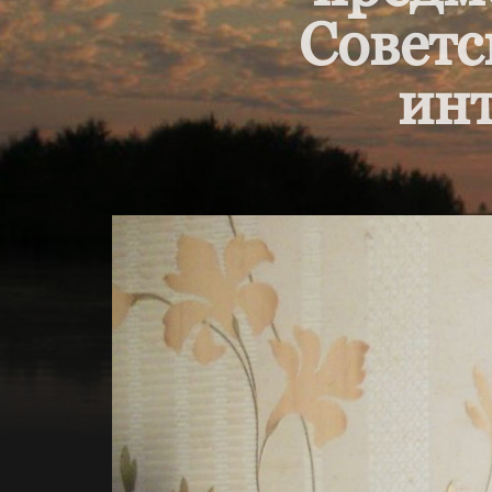
Советс
инт