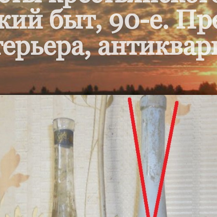
кий быт, 90-е. П
ерьера, антиквар