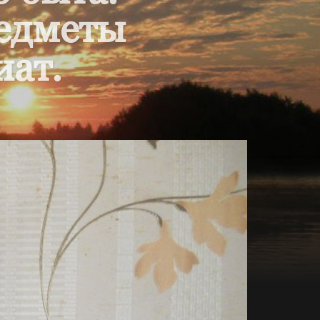
редметы
иат.