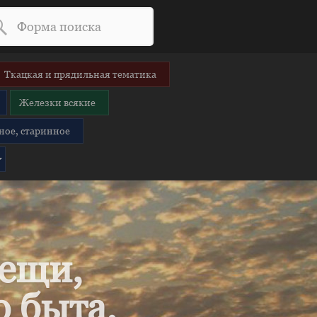
Ткацкая и прядильная тематика
Железки всякие
ное, старинное
вещи,
 быта.