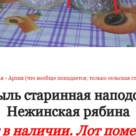
ая
›
Архив (что вообще попадается; только сельская с
ыль старинная напод
Нежинская рябина
 в наличии. Лот пом