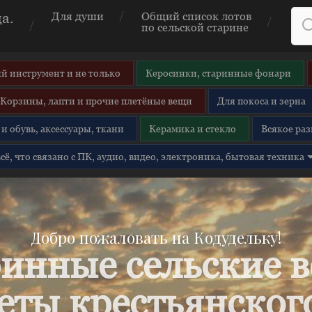
а.
Для души
Общий список лотов
по сельской старине
й инструмент и не только
Керосинки, старинные фонари
Корзины, лапти и прочие плетёные вещи
Для покоса и зерна
и обувь, аксессуары, ткани
Керамика и стекло
Всякое раз
 всё, что связано с ПК, аудио, видео, электроника, бытовая техника
Добро пожаловать на Кодудельку!
инные сельские 
еты крестьянского