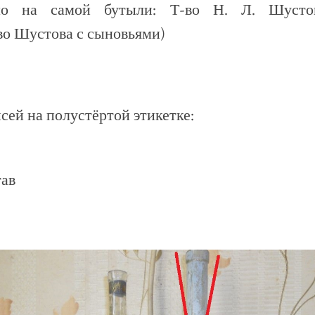
мо на самой бутыли: Т-во Н. Л. Шусто
во Шустова с сыновьями)
сей на полустёртой этикетке:
тав