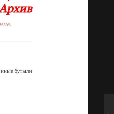
 Архив
ние.
 иные бутыли