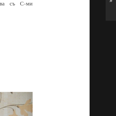
»
ва съ С-ми