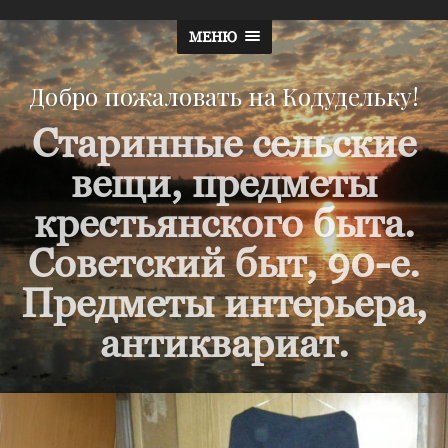
МЕНЮ
Добро пожаловать на Кодудельку!
Старинные сельские
вещи, предметы
крестьянского быта.
Советский быт, 90-е.
Предметы интерьера,
антиквариат.