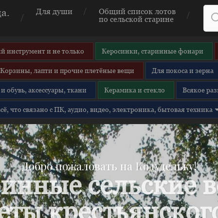
а.
Для души
Общий список лотов
по сельской старине
й инструмент и не только
Керосинки, старинные фонари
Корзины, лапти и прочие плетёные вещи
Для покоса и зерна
и обувь, аксессуары, ткани
Керамика и стекло
Всякое раз
 всё, что связано с ПК, аудио, видео, электроника, бытовая техника
Добро пожаловать на Кодудельку!
инные сельские 
еты крестьянского