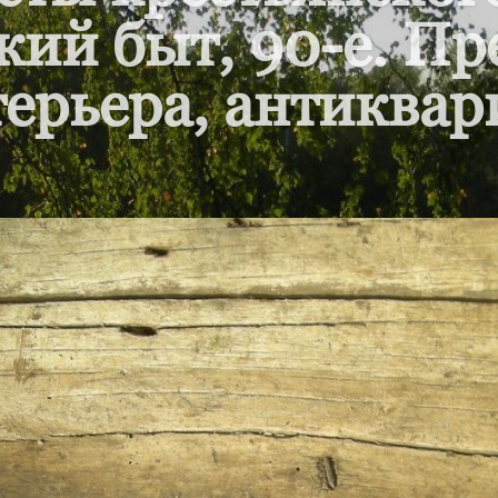
кий быт, 90-е. П
ерьера, антиквар