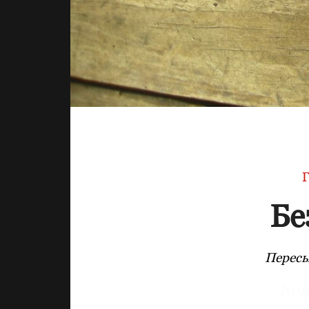
Г
Бе
Пересы
Кон