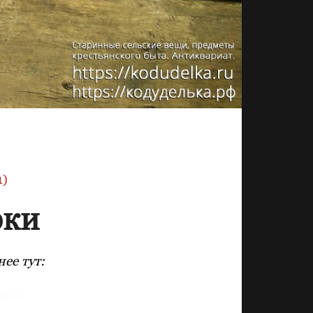
1)
рки
ее тут:
ние.