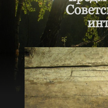
Советс
инт