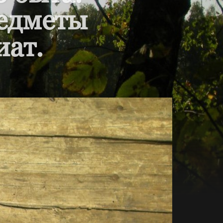
редметы
иат.