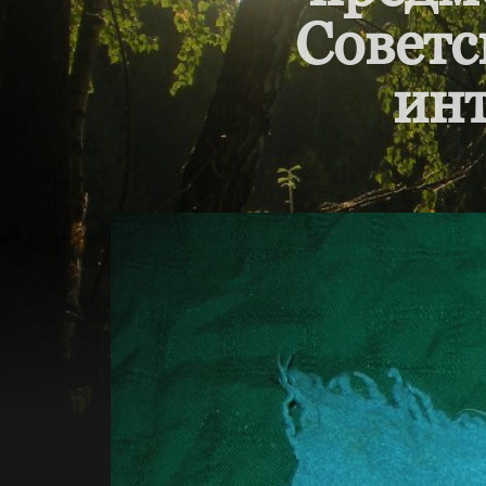
Советс
инт