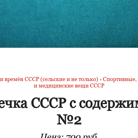
 времён СССР (сельские и не только)
›
Спортивные, 
и медицинские вещи СССР
ечка СССР с содерж
№2
Цена:
700 руб.