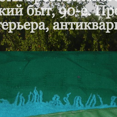
кий быт, 90-е. П
ерьера, антиквар