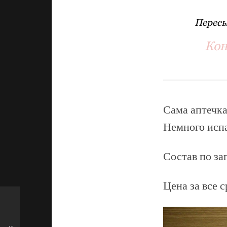
Пересы
Кон
Сама аптечка
Немного испа
Состав по за
Цена за все 