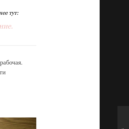
ее тут:
ние.
рабочая.
ти