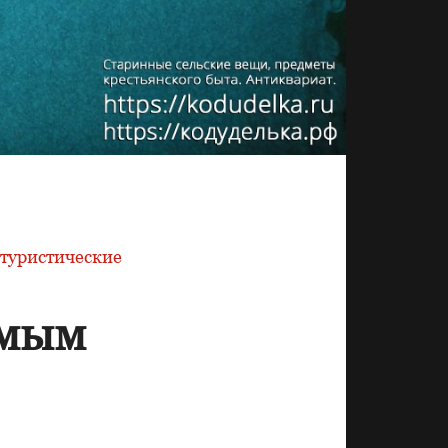
туристические
имым