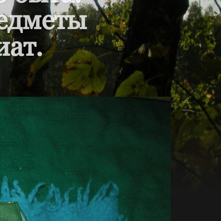
редметы
иат.