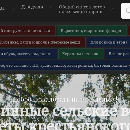
а.
Для души
Общий список лотов
по сельской старине
й инструмент и не только
Керосинки, старинные фонари
Корзины, лапти и прочие плетёные вещи
Для покоса и зерна
и обувь, аксессуары, ткани
Керамика и стекло
Всякое раз
 всё, что связано с ПК, аудио, видео, электроника, бытовая техника
Добро пожаловать на Кодудельку!
инные сельские 
еты крестьянского