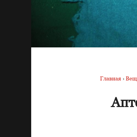
Главная
›
Вещи
Апт