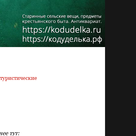
туристические
ее тут: