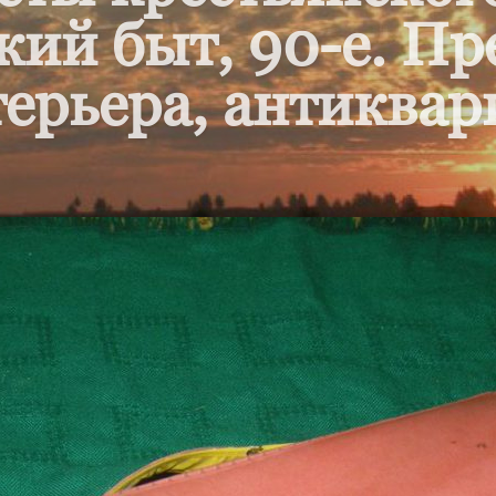
кий быт, 90-е. П
ерьера, антиквар