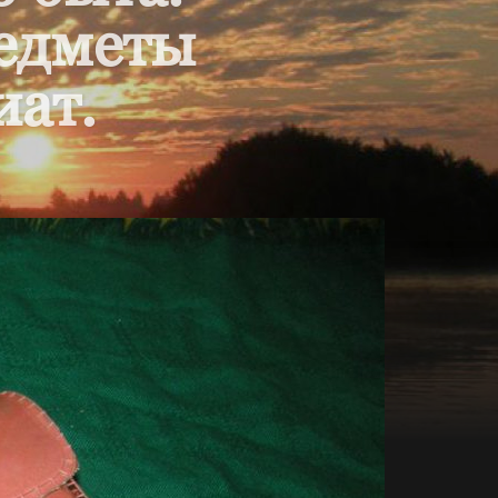
редметы
иат.