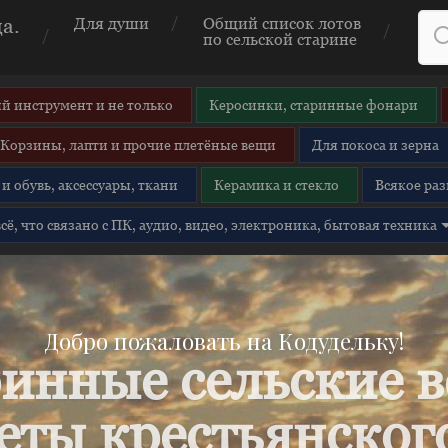
а.
Для души
Общий список лотов
по сельской старине
й инструмент и не только
Керосинки, старинные фонари
Корзины, лапти и прочие плетёные вещи
Для покоса и зерна
и обувь, аксессуары, ткани
Керамика и стекло
Всякое раз
 всё, что связано с ПК, аудио, видео, электроника, бытовая техника
Добро пожаловать на Кодудельку!
инные сельские 
еты крестьянского