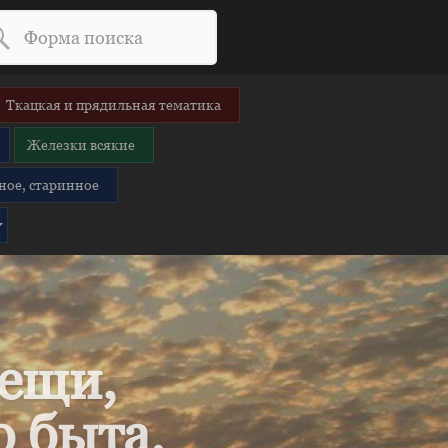
Ткацкая и прядильная тематика
Железки всякие
ное, старинное
вещи,
 быта.