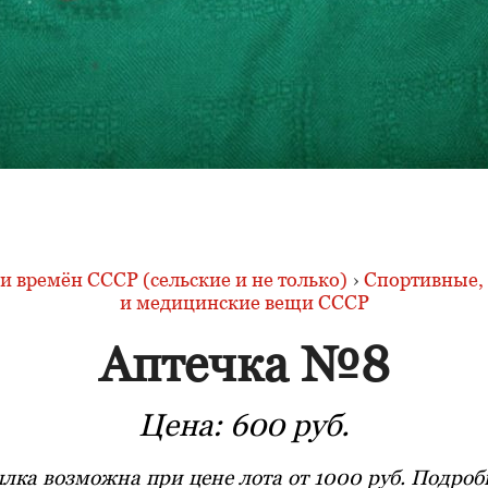
 времён СССР (сельские и не только)
›
Спортивные, 
и медицинские вещи СССР
Аптечка №8
Цена:
600 руб.
лка возможна при цене лота от 1000 руб. Подробн