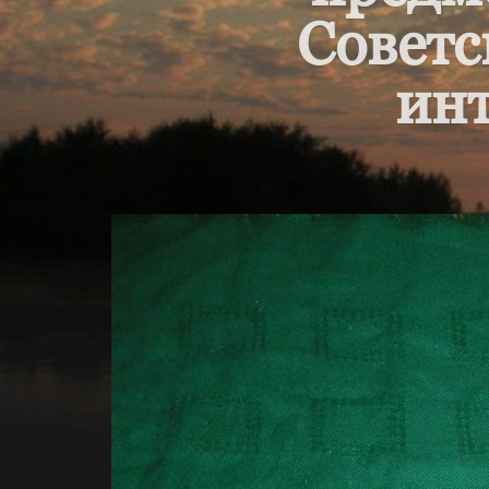
Советс
инт