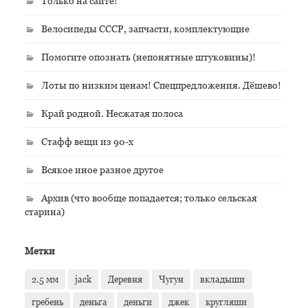
Только на сайте!
Велосипеды СССР, запчасти, комплектующие
Помогите опознать (непонятные штуковины)!
Лоты по низким ценам! Спецпредложения. Дёшево!
Край родной. Несжатая полоса
Стафф вещи из 90-х
Всякое иное разное другое
Архив (что вообще попадается; только сельская
старина)
Метки
2.5 мм
jack
Деревня
Чугун
вкладыши
гребень
деньга
деньги
джек
кругляши