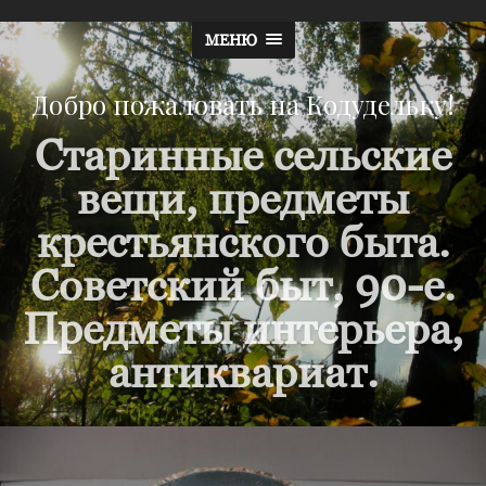
МЕНЮ
Добро пожаловать на Кодудельку!
Старинные сельские
вещи, предметы
крестьянского быта.
Советский быт, 90-е.
Предметы интерьера,
антиквариат.